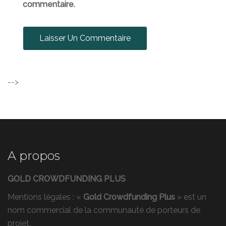
commentaire.
-->
A propos
GOLD CROWDFUNDING PLUS
Mentions légales : «
Gold Crowdfunding Plus
» est un
nom commercial de la communauté de porteurs de
projet.